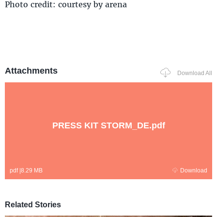
Photo credit: courtesy by arena
Attachments
Download All
PRESS KIT STORM_DE.pdf
pdf
|
8.29 MB
Download
Related Stories