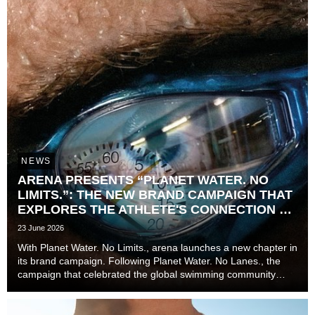
NEWS
ARENA PRESENTS “PLANET WATER. NO
LIMITS.”: THE NEW BRAND CAMPAIGN THAT
EXPLORES THE ATHLETE'S CONNECTION TO
TIME
23 June 2026
With Planet Water. No Limits., arena launches a new chapter in
its brand campaign. Following Planet Water. No Lanes., the
campaign that celebrated the global swimming community
beyond lanes, disciplines, and experience levels, the brand
now explores one of the most unive...