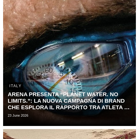
ITALY
ARENA PRESENTA “PLANET WATER. NO
LIMITS.”: LA NUOVA CAMPAGNA DI BRAND
CHE ESPLORA IL RAPPORTO TRA ATLETA E ​
TEMPO
23 June 2026