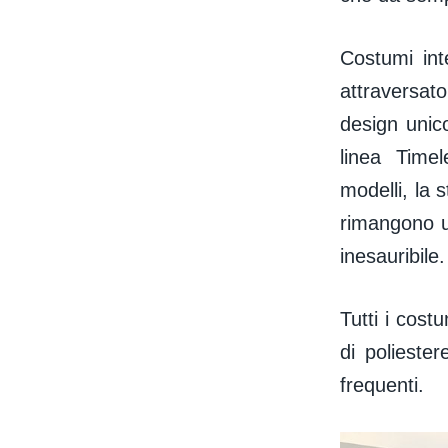
Costumi int
attraversat
design unico
linea Time
modelli, la 
rimangono u
inesauribile.
Tutti i cost
di poliester
frequenti.