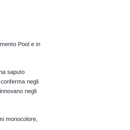
gmento Pool e in
 ha saputo
 conferma negli
rinnovano negli
umi monocolore,