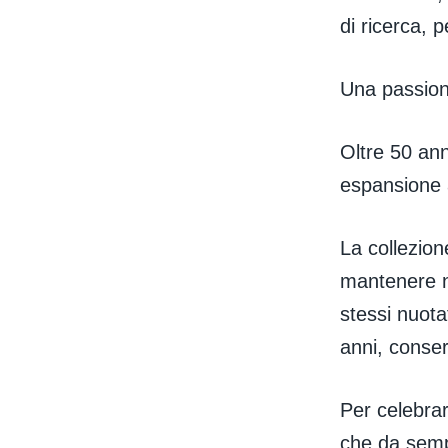
di ricerca, 
Una passione
Oltre 50 ann
espansione
La collezion
mantenere n
stessi nuota
anni, conserv
Per celebrar
che da semp