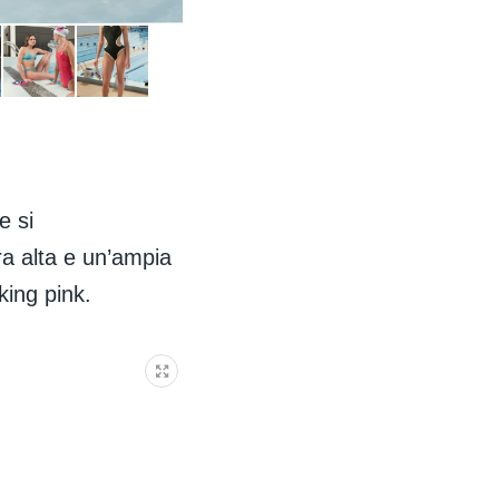
e si
ura alta e un’ampia
king pink.