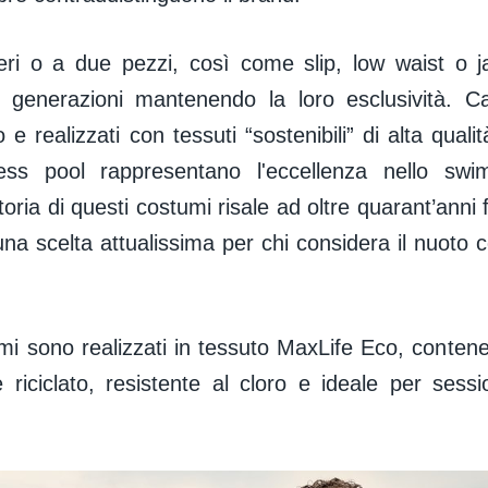
eri o a due pezzi, così come slip, low waist o
o generazioni mantenendo la loro esclusività. Ca
 e realizzati con tessuti “sostenibili” di alta quali
less pool rappresentano l'eccellenza nello swi
storia di questi costumi risale ad oltre quarant’ann
na scelta attualissima per chi considera il nuoto
umi sono realizzati in tessuto MaxLife Eco, conte
e riciclato, resistente al cloro e ideale per sess