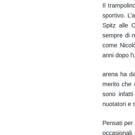
Il trampolino
sportivo. L’
Spitz alle 
sempre di nu
come Nicolò
anni dopo l’
arena ha da
merito che è
sono infatt
nuotatori e 
Pensati per 
occasionali