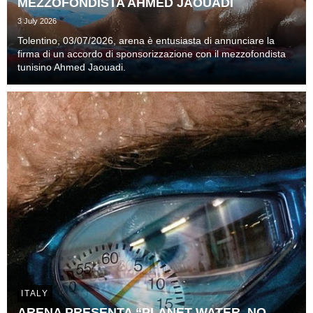
MEZZOFONDISTA AHMED JAOUADI
3 July 2026
Tolentino, 03/07/2026, arena è entusiasta di annunciare la
firma di un accordo di sponsorizzazione con il mezzofondista
tunisino Ahmed Jaouadi.
ITALY
ARENA PRESENTA “PLANET WATER. NO