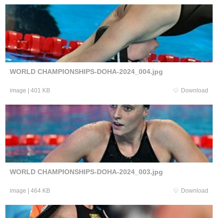
WORLD CHAMPIONSHIPS-DOHA-2024_004.jpg
image
|
401 KB
Download
WORLD CHAMPIONSHIPS-DOHA-2024_003.jpg
image
|
464 KB
Download