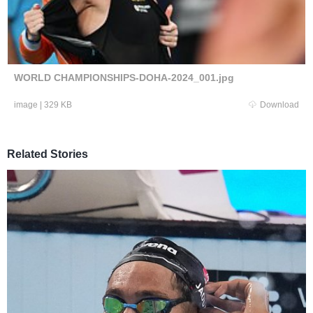
WORLD CHAMPIONSHIPS-DOHA-2024_001.jpg
image
|
329 KB
Download
Related Stories