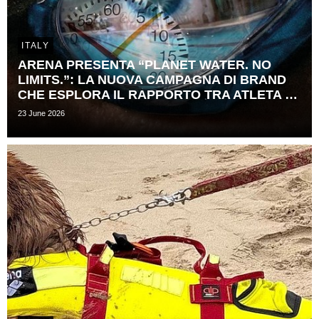
ITALY
ARENA PRESENTA “PLANET WATER. NO
LIMITS.”: LA NUOVA CAMPAGNA DI BRAND
CHE ESPLORA IL RAPPORTO TRA ATLETA E ​
TEMPO
23 June 2026