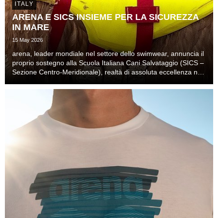
ITALY
ARENA E SICS INSIEME PER LA SICUREZZA
IN MARE
15 May 2026
arena, leader mondiale nel settore dello swimwear, annuncia il
proprio sostegno alla Scuola Italiana Cani Salvataggio (SICS –
Sezione Centro-Meridionale), realtà di assoluta eccellenza nel
soccorso nautico.