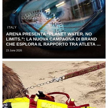
ITALY
ARENA PRESENTA “PLANET WATER. NO
LIMITS.”: LA NUOVA CAMPAGNA DI BRAND
CHE ESPLORA IL RAPPORTO TRA ATLETA E ​
TEMPO
23 June 2026