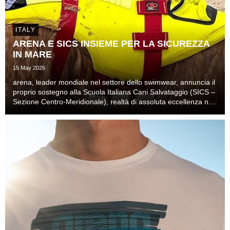
ITALY
ARENA E SICS INSIEME PER LA SICUREZZA
IN MARE
15 May 2026
arena, leader mondiale nel settore dello swimwear, annuncia il
proprio sostegno alla Scuola Italiana Cani Salvataggio (SICS –
Sezione Centro-Meridionale), realtà di assoluta eccellenza nel
soccorso nautico.