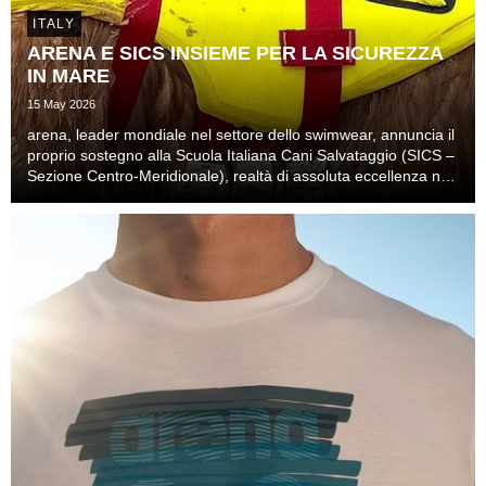
ITALY
ARENA E SICS INSIEME PER LA SICUREZZA
IN MARE
15 May 2026
arena, leader mondiale nel settore dello swimwear, annuncia il
proprio sostegno alla Scuola Italiana Cani Salvataggio (SICS –
Sezione Centro-Meridionale), realtà di assoluta eccellenza nel
soccorso nautico.