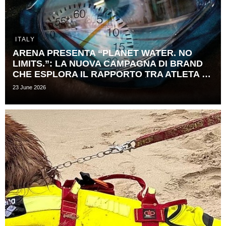
ITALY
ARENA PRESENTA “PLANET WATER. NO
LIMITS.”: LA NUOVA CAMPAGNA DI BRAND
CHE ESPLORA IL RAPPORTO TRA ATLETA E ​
TEMPO
23 June 2026