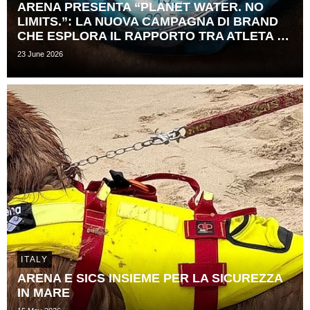
ARENA PRESENTA “PLANET WATER. NO
LIMITS.”: LA NUOVA CAMPAGNA DI BRAND
CHE ESPLORA IL RAPPORTO TRA ATLETA E ​
TEMPO
23 June 2026
ITALY
ARENA E SICS INSIEME PER LA SICUREZZA
IN MARE