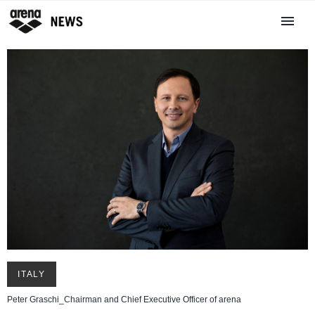
ITALY
Peter Graschi_Chairman and Chief Executive Officer of arena