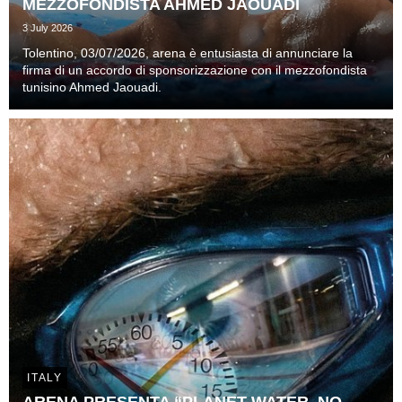
MEZZOFONDISTA AHMED JAOUADI
3 July 2026
Tolentino, 03/07/2026, arena è entusiasta di annunciare la
firma di un accordo di sponsorizzazione con il mezzofondista
tunisino Ahmed Jaouadi.
ITALY
ARENA PRESENTA “PLANET WATER. NO