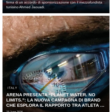
firma di un accordo di sponsorizzazione con il mezzofondista
tunisino Ahmed Jaouadi.
ITALY
ARENA PRESENTA “PLANET WATER. NO
LIMITS.”: LA NUOVA CAMPAGNA DI BRAND
CHE ESPLORA IL RAPPORTO TRA ATLETA E ​
TEMPO
23 June 2026