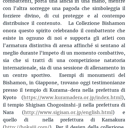
combattenti, porta una lancia in una mano, mentre
con l’altra sorregge una pagoda che simboleggia il
forziere divino, di cui protegge e al contempo
distribuisce il contenuto. La Collezione Bishamon
onora questo spirito celebrando il combattente che
esiste in ognuno di noi e supporta gli atleti con
l'armatura distintiva di arena affinché si sentano al
meglio durante l’impeto di un momento combattivo,
sia che si tratti di una competizione natatoria
internazionale, sia di una sessione di allenamento in
un centro sportivo. Esempi di monumenti del
Bishamon, in Giappone, trovano oggi testimonianze
presso il tempio di Kurama-dera nella prefettura di
Kyoto (
https://www.kuramadera.or.jp/index.html
),
il tempio Shigisan Chogosinshi-ji nella prefettura di
Nara (
http://www.sigisan.or.jp/english.html
) e
quello di nella prefettura di Kamakura
(
http://hokaiji.com/
) Per il design della collezione,