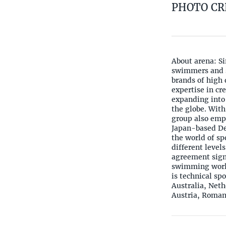
PHOTO CR
About arena: S
swimmers and s
brands of high
expertise in cr
expanding into 
the globe. With
group also empl
Japan-based Des
the world of sp
different level
agreement signe
swimming world
is technical sp
Australia, Neth
Austria, Romani