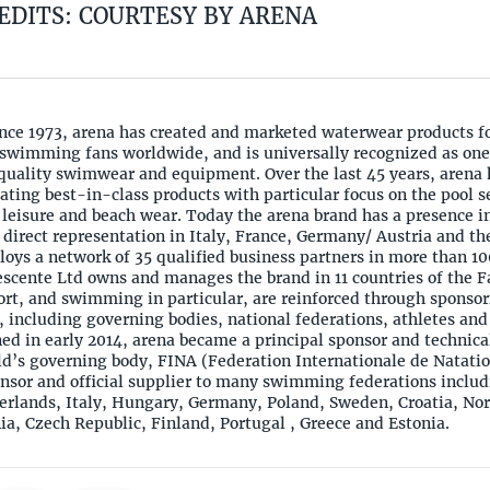
EDITS: COURTESY BY ARENA
ince 1973, arena has created and marketed waterwear products f
wimming fans worldwide, and is universally recognized as on
 quality swimwear and equipment. Over the last 45 years, arena
eating best-in-class products with particular focus on the pool 
leisure and beach wear. Today the arena brand has a presence i
 direct representation in Italy, France, Germany/ Austria and th
oys a network of 35 qualified business partners in more than 10
cente Ltd owns and manages the brand in 11 countries of the Far
ort, and swimming in particular, are reinforced through sponsori
s, including governing bodies, national federations, athletes and 
d in early 2014, arena became a principal sponsor and technical
’s governing body, FINA (Federation Internationale de Natation
onsor and official supplier to many swimming federations includ
erlands, Italy, Hungary, Germany, Poland, Sweden, Croatia, Nor
a, Czech Republic, Finland, Portugal , Greece and Estonia.