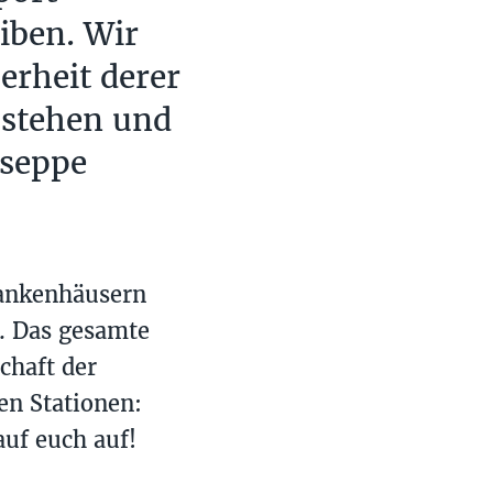
eiben. Wir
herheit derer
e stehen und
useppe
rankenhäusern
. Das gesamte
chaft der
en Stationen:
auf euch auf!