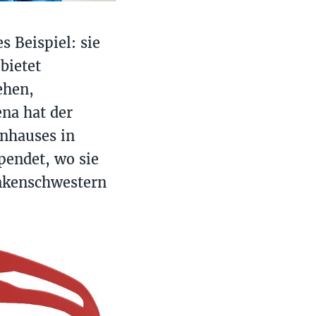
 Beispiel: sie
bietet
ehen,
ena hat der
enhauses in
endet, wo sie
ankenschwestern