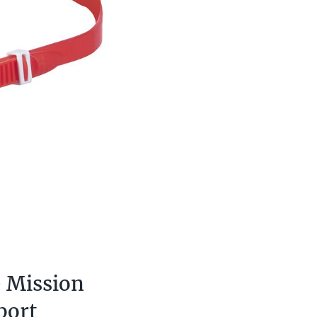
e Mission
port