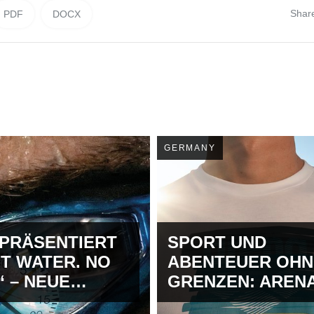
Shar
PDF
DOCX
GERMANY
PRÄSENTIERT
SPORT UND
T WATER. NO
ABENTEUER OHN
“ – NEUE
GRENZEN: AREN
NKAMPAGNE
LÄUTET DEN SO