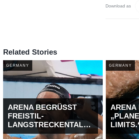
Download as
Related Stories
GERMANY
GERMANY
ARENA BEGRÜSST
ARENA 
FREISTIL-
„PLANE
LANGSTRECKENTALENT
LIMITS.
AHMED JAOUADI IM
MARKE