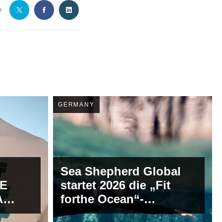
e
GERMANY
Sea Shepherd Global
E
startet 2026 die „Fit
A
forthe Ocean“-
MMER
Challenge in