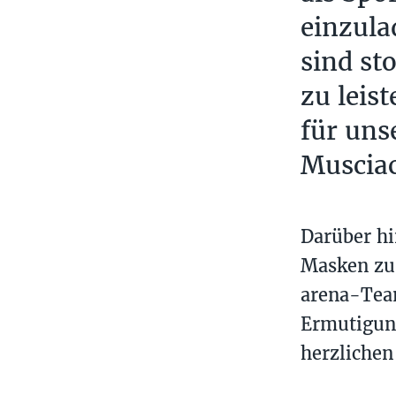
einzula
sind st
zu leist
für uns
Musciac
Darüber hi
Masken zu 
arena-Team
Ermutigung
herzlichen