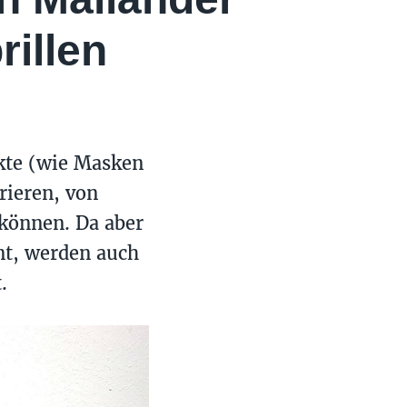
rillen
kte (wie Masken
rieren, von
 können. Da aber
nt, werden auch
.