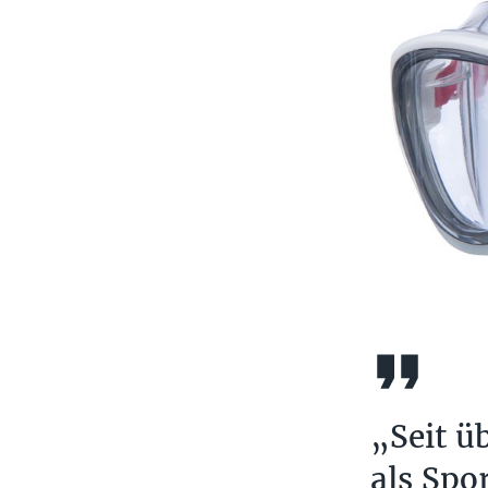
„Seit ü
als Spo