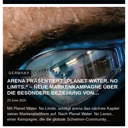
Goldmedaillen bei der Weltmeisterschaft 2024 in Budapest
und 2025 in Singapur für Furore in der Szene.
GERMANY
ARENA PRÄSENTIERT „PLANET WATER. NO
LIMITS.“ – NEUE MARKENKAMPAGNE ÜBER
DIE BESONDERE BEZIEHUNG VON
ATHLET*INNEN ZUR ZEIT
23 June 2026
Mit Planet Water. No Limits. schlägt arena das nächste Kapitel
seiner Markenplattform auf. Nach Planet Water. No Lanes.,
einer Kampagne, die die globale Schwimm-Community
jenseits von Bahnen, Disziplinen und Leistungsniveaus in den