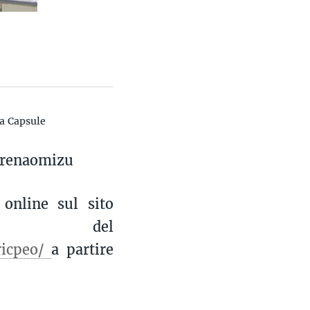
la Capsule
renaomizu
 online sul sito
del
ricpeo/
a partire