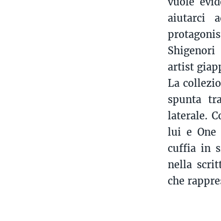
vuole evid
aiutarci 
protagonis
Shigenori
artist gia
La collezi
spunta tr
laterale. 
lui e One 
cuffia in 
nella scri
che rappres