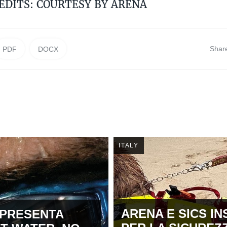
EDITS: COURTESY BY ARENA
Shar
PDF
DOCX
ITALY
ARENA E SICS IN
 PRESENTA