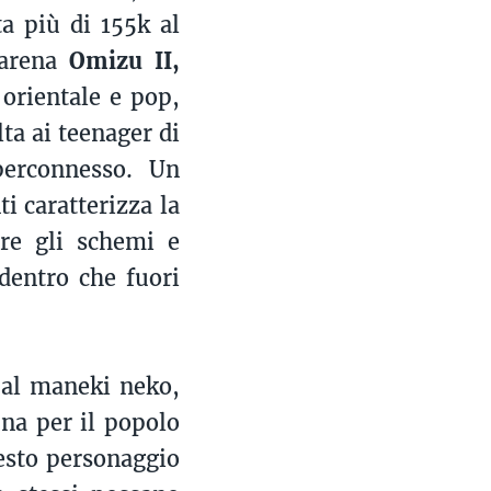
ta più di 155k al
 arena
Omizu II,
 orientale e pop,
ta ai teenager di
iperconnesso. Un
ti caratterizza la
re gli schemi e
 dentro che fuori
 al maneki neko,
na per il popolo
esto personaggio