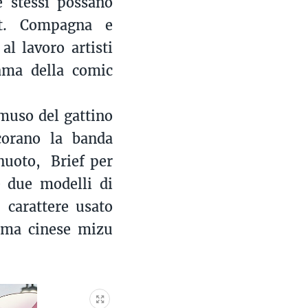
e stessi possano
rt. Compagna e
al lavoro artisti
ama della comic
 muso del gattino
corano la banda
 nuoto, Brief per
é due modelli di
– carattere usato
amma cinese mizu