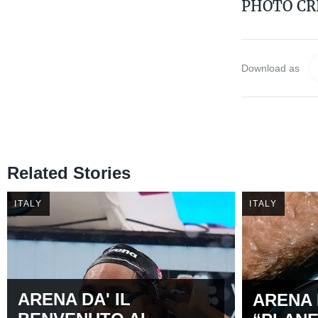
PHOTO CR
Download as
Related Stories
ITALY
ITALY
ARENA DA' IL
ARENA