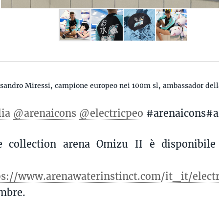
essandro Miressi, campione europeo nei 100m sl, ambassador del
ia
@arenaicons
@electricpeo
#arenaicons#a
e collection arena Omizu II è disponibile
fficiale 
s://www.arenawaterinstinct.com/it_it/elect
embre.