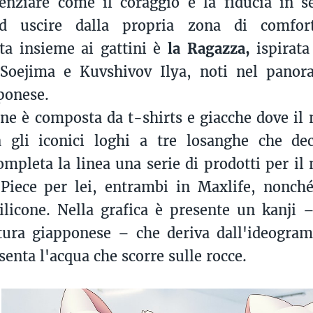
enziare come il coraggio e la fiducia in s
ad uscire dalla propria zona di comfo
ta insieme ai gattini è
la Ragazza,
ispirata 
 Soejima e Kuvshivov Ilya, noti nel panor
pponese.
one è composta da t-shirts e giacche dove il
a gli iconici loghi a tre losanghe che de
Completa la linea una serie di prodotti per il
Piece per lei, entrambi in Maxlife, nonch
silicone. Nella grafica è presente un kanji 
ttura giapponese – che deriva dall'ideogr
enta l'acqua che scorre sulle rocce.