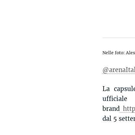
Nelle foto: Al
@arenaItal
La capsul
u
brand
http
dal 5 sett