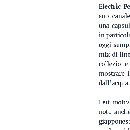
Electric P
suo canal
una capsul
in partico
oggi sempr
mix di line
collezion
mostrare i
dall’acqu
Leit motiv
noto anche
giapponese