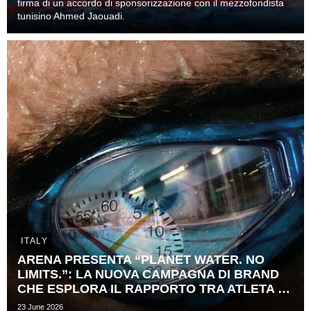
firma di un accordo di sponsorizzazione con il mezzofondista
tunisino Ahmed Jaouadi.
ITALY
ARENA PRESENTA “PLANET WATER. NO
LIMITS.”: LA NUOVA CAMPAGNA DI BRAND
CHE ESPLORA IL RAPPORTO TRA ATLETA E ​
TEMPO
23 June 2026