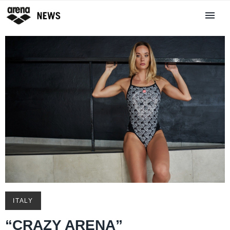
ITALY
“CRAZY ARENA”