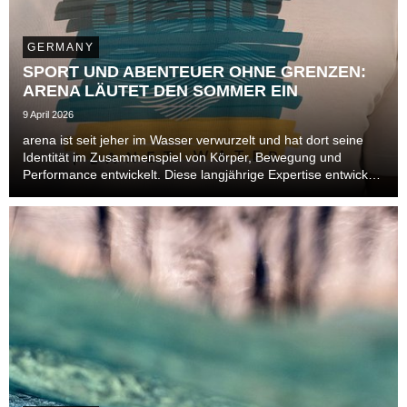
GERMANY
SPORT UND ABENTEUER OHNE GRENZEN:
ARENA LÄUTET DEN SOMMER EIN
9 April 2026
arena ist seit jeher im Wasser verwurzelt und hat dort seine
Identität im Zusammenspiel von Körper, Bewegung und
Performance entwickelt. Diese langjährige Expertise entwickelt
sich im Sommer 2026 über das Becken hinaus und öffnet sich
neuen Bereichen. Auch im Leisure- un...