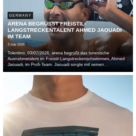
GERMANY
ARENA BEGRÜSST FREISTIL-
LANGSTRECKENTALENT AHMED JAOUADI
IM TEAM
3 July 2026
Tolentino, 03/07/2026, arena begrüßt das tunesische
Ausnahmetalent im Freistil-Langstreckenschwimmen, Ahmed
Jaouadi, im Profi-Team. Jaouadi sorgte mit seinen
Goldmedaillen bei der Weltmeisterschaft 2024 in Budapest
und 2025 in Singapur für Furore in der Szene.