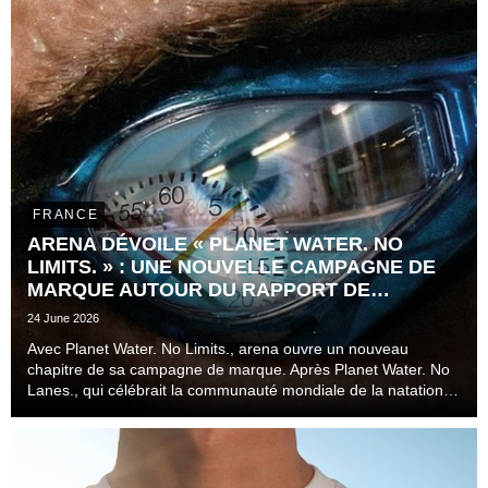
FRANCE
ARENA DÉVOILE « PLANET WATER. NO
LIMITS. » : UNE NOUVELLE CAMPAGNE DE
MARQUE AUTOUR DU RAPPORT DE
L'ATHLÈTE AU TEMPS
24 June 2026
Avec Planet Water. No Limits., arena ouvre un nouveau
chapitre de sa campagne de marque. Après Planet Water. No
Lanes., qui célébrait la communauté mondiale de la natation
au-delà des couloirs, des disciplines et des niveaux de
pratique, la marque s'attaque désormais à l...