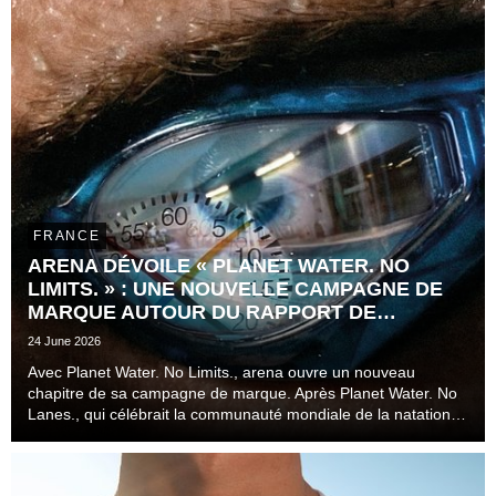
FRANCE
ARENA DÉVOILE « PLANET WATER. NO
LIMITS. » : UNE NOUVELLE CAMPAGNE DE
MARQUE AUTOUR DU RAPPORT DE
L'ATHLÈTE AU TEMPS
24 June 2026
Avec Planet Water. No Limits., arena ouvre un nouveau
chapitre de sa campagne de marque. Après Planet Water. No
Lanes., qui célébrait la communauté mondiale de la natation
au-delà des couloirs, des disciplines et des niveaux de
pratique, la marque s'attaque désormais à l...