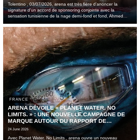
Tolentino , 03/07/2026, arena est très fière d’anoncer la
signature d'un accord de sponsoring conjointe avec la
sensation tunisienne de la nage demi-fond et fond, Ahmed
Jaouadi.
FRANCE
ARENA DÉVOILE « PLANET WATER. NO
LIMITS. » : UNE NOUVELLE CAMPAGNE DE
MARQUE AUTOUR DU RAPPORT DE
L'ATHLÈTE AU TEMPS
24 June 2026
Avec Planet Water. No Limits., arena ouvre un nouveau