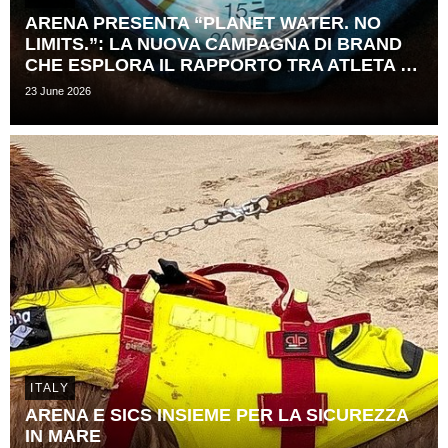
ARENA PRESENTA “PLANET WATER. NO
LIMITS.”: LA NUOVA CAMPAGNA DI BRAND
CHE ESPLORA IL RAPPORTO TRA ATLETA E ​
TEMPO
23 June 2026
ITALY
ARENA E SICS INSIEME PER LA SICUREZZA
IN MARE