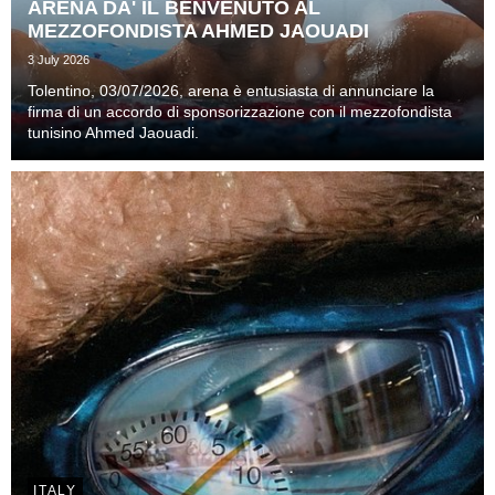
ARENA DA' IL BENVENUTO AL
MEZZOFONDISTA AHMED JAOUADI
3 July 2026
Tolentino, 03/07/2026, arena è entusiasta di annunciare la
firma di un accordo di sponsorizzazione con il mezzofondista
tunisino Ahmed Jaouadi.
ITALY