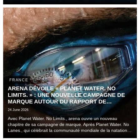
Jaouadi.
FRANCE
ARENA DÉVOILE « PLANET WATER. NO
LIMITS. » : UNE NOUVELLE CAMPAGNE DE
MARQUE AUTOUR DU RAPPORT DE
L'ATHLÈTE AU TEMPS
24 June 2026
Avec Planet Water. No Limits., arena ouvre un nouveau
chapitre de sa campagne de marque. Après Planet Water. No
Lanes., qui célébrait la communauté mondiale de la natation
au-delà des couloirs, des disciplines et des niveaux de