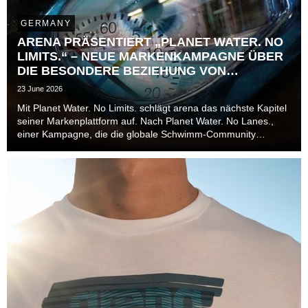
GERMANY
ARENA PRÄSENTIERT „PLANET WATER. NO
LIMITS.“ – NEUE MARKENKAMPAGNE ÜBER
DIE BESONDERE BEZIEHUNG VON
ATHLET*INNEN ZUR ZEIT
23 June 2026
Mit Planet Water. No Limits. schlägt arena das nächste Kapitel
seiner Markenplattform auf. Nach Planet Water. No Lanes.,
einer Kampagne, die die globale Schwimm-Community
jenseits von Bahnen, Disziplinen und Leistungsniveaus in den
Mittelpunkt stellte, richtet die Marke ...