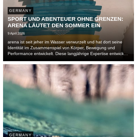
GERMANY
SPORT UND ABENTEUER OHNE GRENZEN:
ARENA LÄUTET DEN SOMMER EIN
9 April 2026
arena ist seit jeher im Wasser verwurzelt und hat dort seine
Identität im Zusammenspiel von Körper, Bewegung und
Performance entwickelt. Diese langjährige Expertise entwickelt
sich im Sommer 2026 über das Becken hinaus und öffnet sich
neuen Bereichen. Auch im Leisure- un...
GERMANY