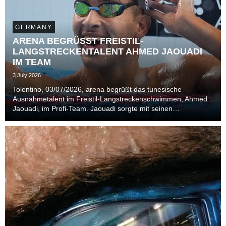
GERMANY
ARENA BEGRÜSST FREISTIL-
LANGSTRECKENTALENT AHMED JAOUADI
IM TEAM
3 July 2026
Tolentino, 03/07/2026, arena begrüßt das tunesische
Ausnahmetalent im Freistil-Langstreckenschwimmen, Ahmed
Jaouadi, im Profi-Team. Jaouadi sorgte mit seinen
Goldmedaillen bei der Weltmeisterschaft 2024 in Budapest
und 2025 in Singapur für Furore in der Szene.