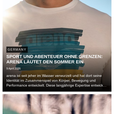
GERMANY
SPORT UND ABENTEUER OHNE GRENZEN:
ARENA LÄUTET DEN SOMMER EIN
9 April 2026
arena ist seit jeher im Wasser verwurzelt und hat dort seine
Identität im Zusammenspiel von Körper, Bewegung und
Performance entwickelt. Diese langjährige Expertise entwickelt
sich im Sommer 2026 über das Becken hinaus und öffnet sich
neuen Bereichen. Auch im Leisure- un...