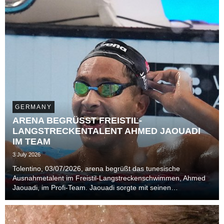
GERMANY
ARENA BEGRÜSST FREISTIL-
LANGSTRECKENTALENT AHMED JAOUADI
IM TEAM
3 July 2026
Tolentino, 03/07/2026, arena begrüßt das tunesische
Ausnahmetalent im Freistil-Langstreckenschwimmen, Ahmed
Jaouadi, im Profi-Team. Jaouadi sorgte mit seinen
Goldmedaillen bei der Weltmeisterschaft 2024 in Budapest
und 2025 in Singapur für Furore in der Szene.