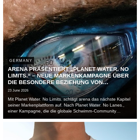
GERMANY
ARENA PRÄSENTIERT „PLANET WATER. NO
LIMITS.“ – NEUE MARKENKAMPAGNE ÜBER
DIE BESONDERE BEZIEHUNG VON
ATHLET*INNEN ZUR ZEIT
23 June 2026
Mit Planet Water. No Limits. schlägt arena das nächste Kapitel
seiner Markenplattform auf. Nach Planet Water. No Lanes.,
einer Kampagne, die die globale Schwimm-Community
jenseits von Bahnen, Disziplinen und Leistungsniveaus in den
Mittelpunkt stellte, richtet die Marke ...