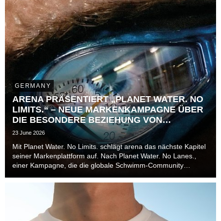
GERMANY
ARENA PRÄSENTIERT „PLANET WATER. NO
LIMITS.“ – NEUE MARKENKAMPAGNE ÜBER
DIE BESONDERE BEZIEHUNG VON
ATHLET*INNEN ZUR ZEIT
23 June 2026
Mit Planet Water. No Limits. schlägt arena das nächste Kapitel
seiner Markenplattform auf. Nach Planet Water. No Lanes.,
einer Kampagne, die die globale Schwimm-Community
jenseits von Bahnen, Disziplinen und Leistungsniveaus in den
Mittelpunkt stellte, richtet die Marke ...