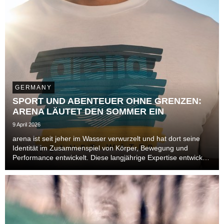
GERMANY
SPORT UND ABENTEUER OHNE GRENZEN:
ARENA LÄUTET DEN SOMMER EIN
9 April 2026
arena ist seit jeher im Wasser verwurzelt und hat dort seine
Identität im Zusammenspiel von Körper, Bewegung und
Performance entwickelt. Diese langjährige Expertise entwickelt
sich im Sommer 2026 über das Becken hinaus und öffnet sich
neuen Bereichen. Auch im Leisure- un...