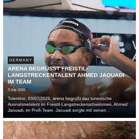
GERMANY
ARENA BEGRÜSST FREISTIL-
LANGSTRECKENTALENT AHMED JAOUADI
IM TEAM
3 July 2026
Tolentino, 03/07/2026, arena begrüßt das tunesische
Ausnahmetalent im Freistil-Langstreckenschwimmen, Ahmed
Jaouadi, im Profi-Team. Jaouadi sorgte mit seinen
Goldmedaillen bei der Weltmeisterschaft 2024 in Budapest
und 2025 in Singapur für Furore in der Szene.