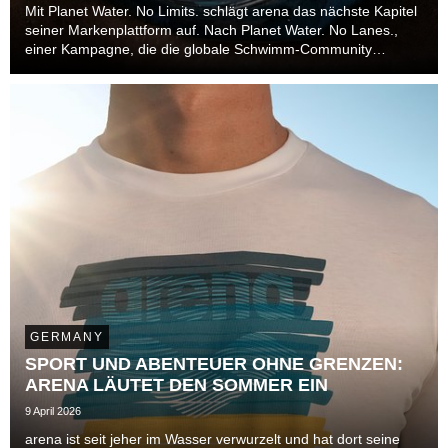
Mit Planet Water. No Limits. schlägt arena das nächste Kapitel
seiner Markenplattform auf. Nach Planet Water. No Lanes.,
einer Kampagne, die die globale Schwimm-Community
jenseits von Bahnen, Disziplinen und Leistungsniveaus in den
Mittelpunkt stellte, richtet die Marke ...
GERMANY
SPORT UND ABENTEUER OHNE GRENZEN:
ARENA LÄUTET DEN SOMMER EIN
9 April 2026
arena ist seit jeher im Wasser verwurzelt und hat dort seine