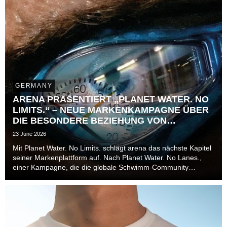
GERMANY
ARENA PRÄSENTIERT „PLANET WATER. NO
LIMITS.“ – NEUE MARKENKAMPAGNE ÜBER
DIE BESONDERE BEZIEHUNG VON
ATHLET*INNEN ZUR ZEIT
23 June 2026
Mit Planet Water. No Limits. schlägt arena das nächste Kapitel
seiner Markenplattform auf. Nach Planet Water. No Lanes.,
einer Kampagne, die die globale Schwimm-Community
jenseits von Bahnen, Disziplinen und Leistungsniveaus in den
Mittelpunkt stellte, richtet die Marke ...