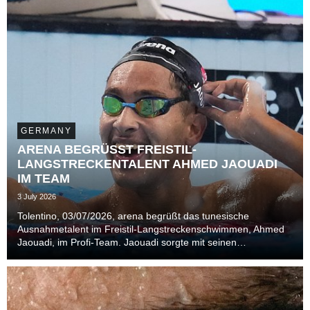
GERMANY
ARENA BEGRÜSST FREISTIL-
LANGSTRECKENTALENT AHMED JAOUADI
IM TEAM
3 July 2026
Tolentino, 03/07/2026, arena begrüßt das tunesische
Ausnahmetalent im Freistil-Langstreckenschwimmen, Ahmed
Jaouadi, im Profi-Team. Jaouadi sorgte mit seinen
Goldmedaillen bei der Weltmeisterschaft 2024 in Budapest
und 2025 in Singapur für Furore in der Szene.