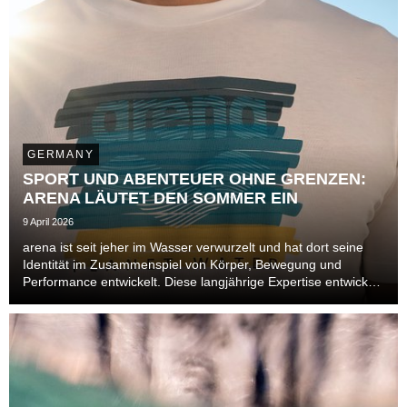
GERMANY
SPORT UND ABENTEUER OHNE GRENZEN:
ARENA LÄUTET DEN SOMMER EIN
9 April 2026
arena ist seit jeher im Wasser verwurzelt und hat dort seine
Identität im Zusammenspiel von Körper, Bewegung und
Performance entwickelt. Diese langjährige Expertise entwickelt
sich im Sommer 2026 über das Becken hinaus und öffnet sich
neuen Bereichen. Auch im Leisure- un...