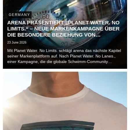
GERMANY
ARENA PRÄSENTIERT „PLANET WATER. NO
LIMITS.“ – NEUE MARKENKAMPAGNE ÜBER
DIE BESONDERE BEZIEHUNG VON
ATHLET*INNEN ZUR ZEIT
23 June 2026
Mit Planet Water. No Limits. schlägt arena das nächste Kapitel
seiner Markenplattform auf. Nach Planet Water. No Lanes.,
einer Kampagne, die die globale Schwimm-Community
jenseits von Bahnen, Disziplinen und Leistungsniveaus in den
Mittelpunkt stellte, richtet die Marke ...