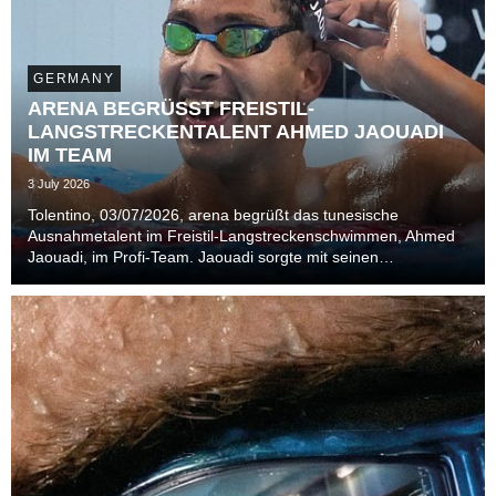
GERMANY
ARENA BEGRÜSST FREISTIL-
LANGSTRECKENTALENT AHMED JAOUADI
IM TEAM
3 July 2026
Tolentino, 03/07/2026, arena begrüßt das tunesische
Ausnahmetalent im Freistil-Langstreckenschwimmen, Ahmed
Jaouadi, im Profi-Team. Jaouadi sorgte mit seinen
Goldmedaillen bei der Weltmeisterschaft 2024 in Budapest
und 2025 in Singapur für Furore in der Szene.