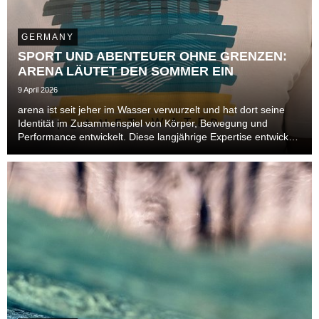
GERMANY
SPORT UND ABENTEUER OHNE GRENZEN:
ARENA LÄUTET DEN SOMMER EIN
9 April 2026
arena ist seit jeher im Wasser verwurzelt und hat dort seine
Identität im Zusammenspiel von Körper, Bewegung und
Performance entwickelt. Diese langjährige Expertise entwickelt
sich im Sommer 2026 über das Becken hinaus und öffnet sich
neuen Bereichen. Auch im Leisure- un...