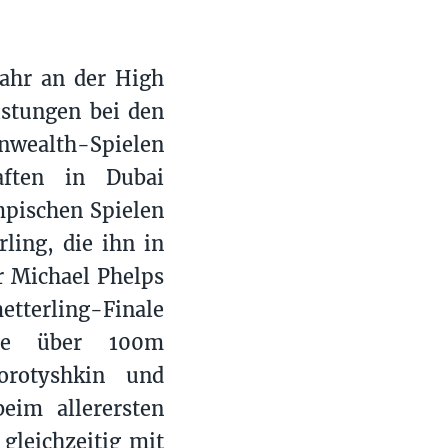
Jahr an der High
istungen bei den
nwealth-Spielen
aften in Dubai
mpischen Spielen
ling, die ihn in
r Michael Phelps
erling-Finale
lle über 100m
orotyshkin und
beim allerersten
gleichzeitig mit