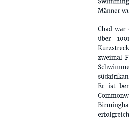
Swimming 
Männer wur
Chad war 
über 100
Kurzstrec
zweimal F
Schwimmer
südafrikan
Er ist be
Commonwe
Birmingh
erfolgreich