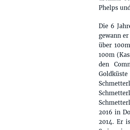
Phelps und
Die 6 Jah
gewann er 
über 100m
100m (Kas
den Comm
Goldküs
Schmett
Schmette
Schmetter
2016 in D
2014. Er i