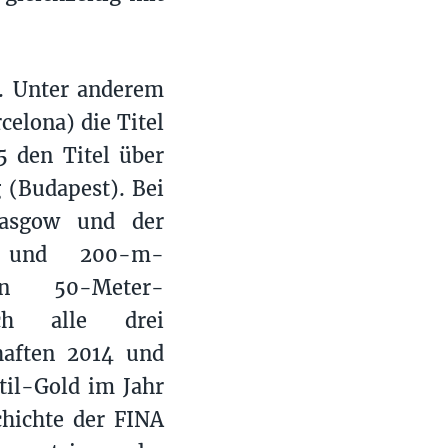
d. Unter anderem
elona) die Titel
 den Titel über
 (Budapest). Bei
asgow und der
 und 200-m-
en 50-Meter-
ich alle drei
haften 2014 und
til-Gold im Jahr
chichte der FINA