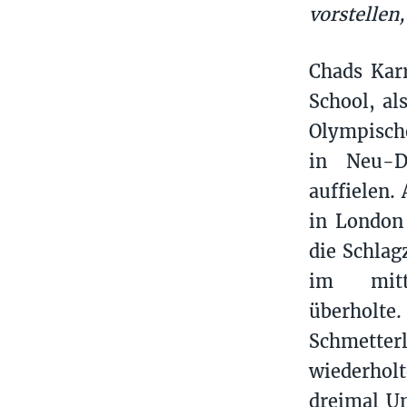
vorstellen
Chads Karr
School, al
Olympisch
in Neu-D
auffielen.
in London
die Schlag
im mittl
überholt
Schmette
wiederhol
dreimal Un