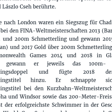
 Lászlo Cseh berührte.
re nach London waren ein Siegszug für Cha
bei den FINA-Weltmeisterschaften 2013 (Barc
 und 200m Schmetterling und gewann 2015
an) und 2017 Gold über 200m Schmetterling
onwealth Games 2014 und 2018 in Gl
te gewann er jeweils das 100m-
erlingsdoppel und fügte 2018 d
rlingstitel hinzu. Er schnappte s
lingstitel bei den Kurzbahn-Weltmeistersc
oha und Windsor sowie das 200-Meter-Freis
st der erfolgreichste Schwimmer in der Ges