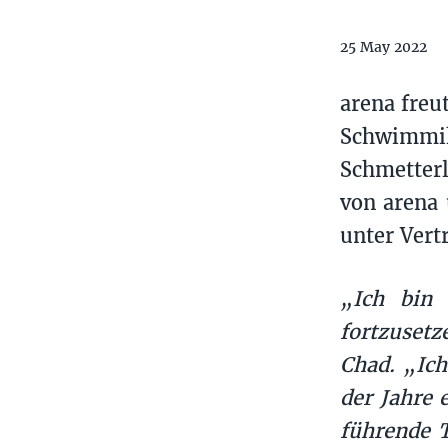
25 May 2022
arena freu
Schwimmik
Schmetterl
von arena 
unter Vert
„Ich bin 
fortzusetz
Chad. „Ich
der Jahre 
führende T