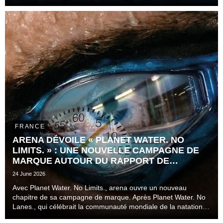
Jaouadi.
FRANCE
ARENA DÉVOILE « PLANET WATER. NO
LIMITS. » : UNE NOUVELLE CAMPAGNE DE
MARQUE AUTOUR DU RAPPORT DE
L'ATHLÈTE AU TEMPS
24 June 2026
Avec Planet Water. No Limits., arena ouvre un nouveau
chapitre de sa campagne de marque. Après Planet Water. No
Lanes., qui célébrait la communauté mondiale de la natation
au-delà des couloirs, des disciplines et des niveaux de