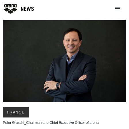
FRANCE
Peter Graschi_Chairman and Chief Executive Officer of arena