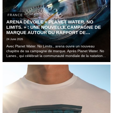
FRANCE
ARENA DÉVOILE « PLANET WATER. NO
LIMITS. » : UNE NOUVELLE CAMPAGNE DE
MARQUE AUTOUR DU RAPPORT DE
L'ATHLÈTE AU TEMPS
24 June 2026
Avec Planet Water. No Limits., arena ouvre un nouveau
chapitre de sa campagne de marque. Après Planet Water. No
Lanes., qui célébrait la communauté mondiale de la natation
au-delà des couloirs, des disciplines et des niveaux de
pratique, la marque s'attaque désormais à l...