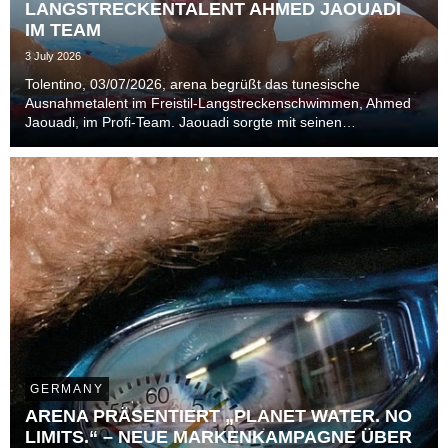
LANGSTRECKENTALENT AHMED JAOUADI
IM TEAM
3 July 2026
Tolentino, 03/07/2026, arena begrüßt das tunesische
Ausnahmetalent im Freistil-Langstreckenschwimmen, Ahmed
Jaouadi, im Profi-Team. Jaouadi sorgte mit seinen
Goldmedaillen bei der Weltmeisterschaft 2024 in Budapest
und 2025 in Singapur für Furore in der Szene.
GERMANY
ARENA PRÄSENTIERT „PLANET WATER. NO
LIMITS.“ – NEUE MARKENKAMPAGNE ÜBER