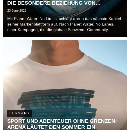
DIE BESONDERE BEZIEHUNG VON
ATHLET*INNEN ZUR ZEIT
23 June 2026
Mit Planet Water. No Limits. schlägt arena das nächste Kapitel
seiner Markenplattform auf. Nach Planet Water. No Lanes.,
einer Kampagne, die die globale Schwimm-Community
jenseits von Bahnen, Disziplinen und Leistungsniveaus in den
Mittelpunkt stellte, richtet die Marke ...
GERMANY
SPORT UND ABENTEUER OHNE GRENZEN:
ARENA LÄUTET DEN SOMMER EIN