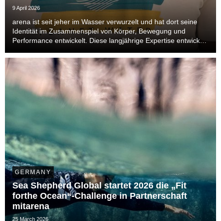
9 April 2026
arena ist seit jeher im Wasser verwurzelt und hat dort seine
Identität im Zusammenspiel von Körper, Bewegung und
Performance entwickelt. Diese langjährige Expertise entwickelt
sich im Sommer 2026 über das Becken hinaus und öffnet sich
neuen Bereichen. Auch im Leisure- un...
GERMANY
Sea Shepherd Global startet 2026 die „Fit
forthe Ocean“-Challenge in Partnerschaft
mitarena
25 March 2026