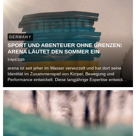
GERMANY
SPORT UND ABENTEUER OHNE GRENZEN:
ARENA LÄUTET DEN SOMMER EIN
9 April 2026
arena ist seit jeher im Wasser verwurzelt und hat dort seine
Identität im Zusammenspiel von Körper, Bewegung und
Performance entwickelt. Diese langjährige Expertise entwickelt
sich im Sommer 2026 über das Becken hinaus und öffnet sich
neuen Bereichen. Auch im Leisure- un...