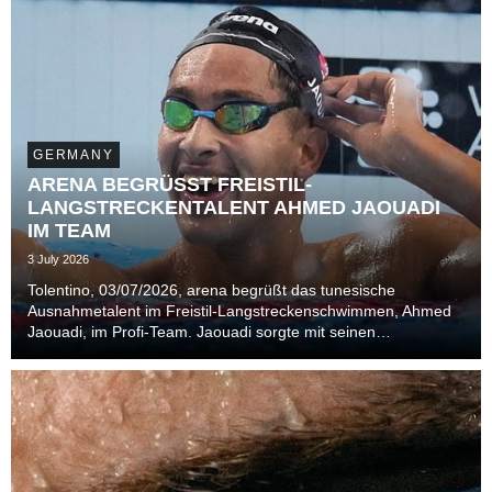
GERMANY
ARENA BEGRÜSST FREISTIL-
LANGSTRECKENTALENT AHMED JAOUADI
IM TEAM
3 July 2026
Tolentino, 03/07/2026, arena begrüßt das tunesische
Ausnahmetalent im Freistil-Langstreckenschwimmen, Ahmed
Jaouadi, im Profi-Team. Jaouadi sorgte mit seinen
Goldmedaillen bei der Weltmeisterschaft 2024 in Budapest
und 2025 in Singapur für Furore in der Szene.