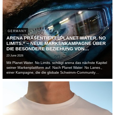
GERMANY
ARENA PRÄSENTIERT „PLANET WATER. NO
LIMITS.“ – NEUE MARKENKAMPAGNE ÜBER
DIE BESONDERE BEZIEHUNG VON
ATHLET*INNEN ZUR ZEIT
23 June 2026
Mit Planet Water. No Limits. schlägt arena das nächste Kapitel
seiner Markenplattform auf. Nach Planet Water. No Lanes.,
einer Kampagne, die die globale Schwimm-Community
jenseits von Bahnen, Disziplinen und Leistungsniveaus in den
Mittelpunkt stellte, richtet die Marke ...