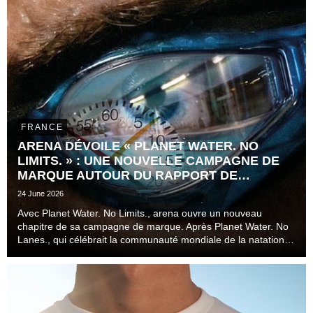
FRANCE
ARENA DÉVOILE « PLANET WATER. NO
LIMITS. » : UNE NOUVELLE CAMPAGNE DE
MARQUE AUTOUR DU RAPPORT DE
L'ATHLÈTE AU TEMPS
24 June 2026
Avec Planet Water. No Limits., arena ouvre un nouveau
chapitre de sa campagne de marque. Après Planet Water. No
Lanes., qui célébrait la communauté mondiale de la natation
au-delà des couloirs, des disciplines et des niveaux de
pratique, la marque s'attaque désormais à l...