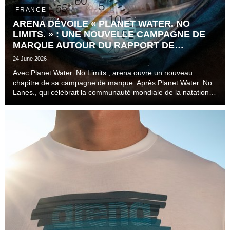
FRANCE
ARENA DÉVOILE « PLANET WATER. NO
LIMITS. » : UNE NOUVELLE CAMPAGNE DE
MARQUE AUTOUR DU RAPPORT DE
L'ATHLÈTE AU TEMPS
24 June 2026
Avec Planet Water. No Limits., arena ouvre un nouveau
chapitre de sa campagne de marque. Après Planet Water. No
Lanes., qui célébrait la communauté mondiale de la natation
au-delà des couloirs, des disciplines et des niveaux de
pratique, la marque s'attaque désormais à l...